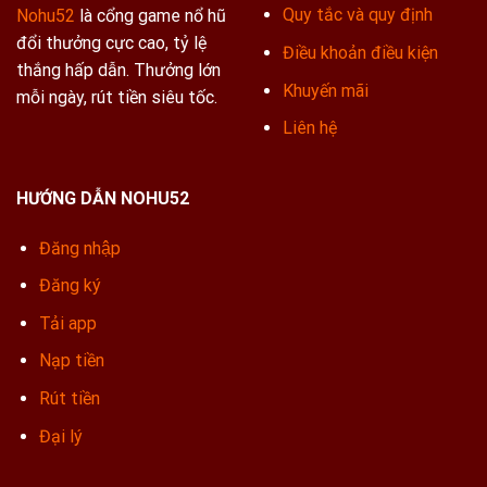
Quy tắc và quy định
Nohu52
là cổng game nổ hũ
đổi thưởng cực cao, tỷ lệ
Điều khoản điều kiện
thắng hấp dẫn. Thưởng lớn
Khuyến mãi
mỗi ngày, rút tiền siêu tốc.
Liên hệ
HƯỚNG DẪN NOHU52
Đăng nhập
Đăng ký
Tải app
Nạp tiền
Rút tiền
Đại lý