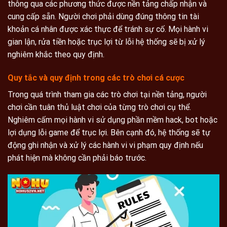
thông qua các phương thức được nền tảng chấp nhận và
cung cấp sẵn. Người chơi phải dùng đúng thông tin tài
khoản cá nhân được xác thực để tránh sự cố. Mọi hành vi
gian lận, rửa tiền hoặc trục lợi từ lỗi hệ thống sẽ bị xử lý
nghiêm khắc theo quy định.
Quy tắc và quy định trong các trò chơi cá cược
Trong quá trình tham gia các trò chơi tại nền tảng, người
chơi cần tuân thủ luật chơi của từng trò chơi cụ thể.
Nghiêm cấm mọi hành vi sử dụng phần mềm hack, bot hoặc
lợi dụng lỗi game để trục lợi. Bên cạnh đó, hệ thống sẽ tự
động ghi nhận và xử lý các hành vi vi phạm quy định nếu
phát hiện mà không cần phải báo trước.