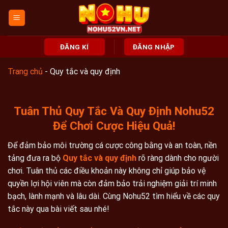
Bỏ
qua
nội
dung
ĐĂNG KÍ
ĐĂNG NHẬP
Trang chủ
-
Quy tắc và quy định
Tuân Thủ Quy Tắc Và Quy Định Nohu52
Để Chơi Cược Hiệu Quả!
Để đảm bảo môi trường cá cược công bằng và an toàn, nền
tảng đưa ra bộ
Quy tắc và quy định
rõ ràng dành cho người
chơi. Tuân thủ các điều khoản này không chỉ giúp bảo vệ
quyền lợi hội viên mà còn đảm bảo trải nghiệm giải trí minh
bạch, lành mạnh và lâu dài. Cùng Nohu52 tìm hiểu về các quy
tắc này qua bài viết sau nhé!