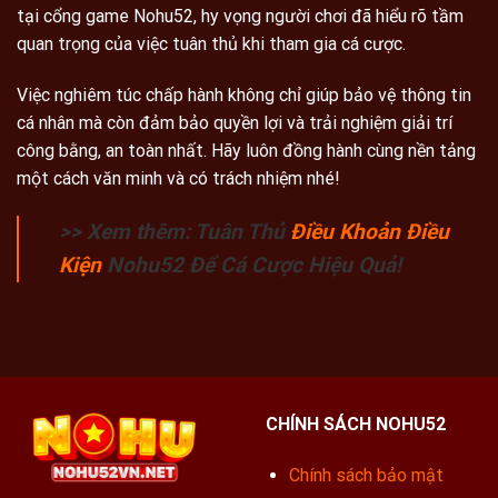
tại cổng game Nohu52, hy vọng người chơi đã hiểu rõ tầm
quan trọng của việc tuân thủ khi tham gia cá cược.
Việc nghiêm túc chấp hành không chỉ giúp bảo vệ thông tin
cá nhân mà còn đảm bảo quyền lợi và trải nghiệm giải trí
công bằng, an toàn nhất. Hãy luôn đồng hành cùng nền tảng
một cách văn minh và có trách nhiệm nhé!
>> Xem thêm: Tuân Thủ
Điều Khoản Điều
Kiện
Nohu52 Để Cá Cược Hiệu Quả!
CHÍNH SÁCH NOHU52
Chính sách bảo mật