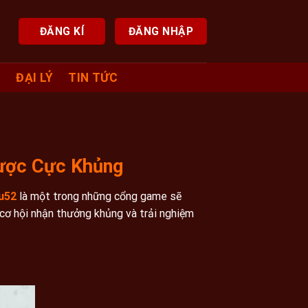
ĐĂNG KÍ
ĐĂNG NHẬP
N
ĐẠI LÝ
TIN TỨC
ược Cực Khủng
u52
là một trong những cổng game sẽ
 cơ hội nhận thưởng khủng và trải nghiệm