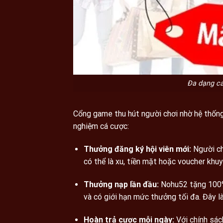
Đa dạng cá
Cổng game thu hút người chơi nhờ hệ thống 
nghiệm cá cược:
Thưởng đăng ký hội viên mới:
Người ch
có thể là xu, tiền mặt hoặc voucher khu
Thưởng nạp lần đầu:
Nohu52 tặng 100% 
và có giới hạn mức thưởng tối đa. Đây là
Hoàn trả cược mỗi ngày:
Với chính sác