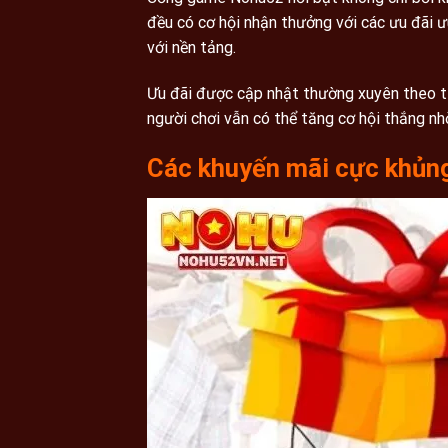
đều có cơ hội nhận thưởng với các ưu đãi ưu
với nền tảng.
Ưu đãi được cập nhật thường xuyên theo từn
người chơi vẫn có thể tăng cơ hội thắng nh
Các khuyến mãi cực khủn