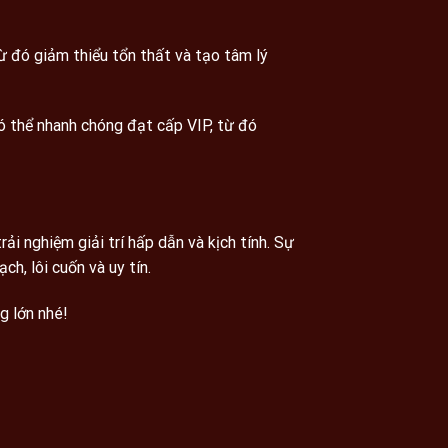
ừ đó giảm thiểu tổn thất và tạo tâm lý
có thể nhanh chóng đạt cấp VIP, từ đó
i nghiệm giải trí hấp dẫn và kịch tính. Sự
h, lôi cuốn và uy tín.
g lớn nhé!