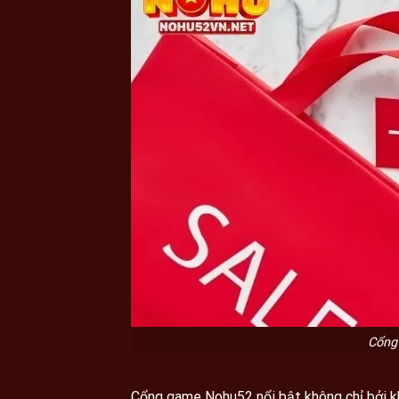
Cổng 
Cổng game Nohu52 nổi bật không chỉ bởi k