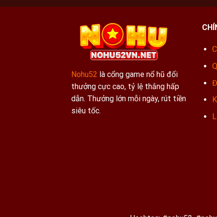
CHI
C
Q
Nohu52
là cổng game nổ hũ đổi
Đ
thưởng cực cao, tỷ lệ thắng hấp
dẫn. Thưởng lớn mỗi ngày, rút tiền
K
siêu tốc.
L