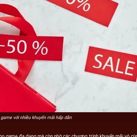
game với nhiều khuyến mãi hấp dẫn
ho game đa dạng mà còn nhờ các chương trình khuyến mãi vô cùn