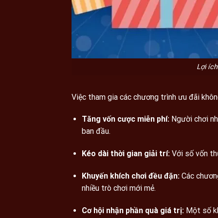
Lợi íc
Việc tham gia các chương trình ưu đãi không
Tăng vốn cược miễn phí:
Người chơi nh
ban đầu.
Kéo dài thời gian giải trí:
Với số vốn th
Khuyến khích chơi đều đặn:
Các chương
nhiều trò chơi mới mẻ.
Cơ hội nhận phần quà giá trị:
Một số k