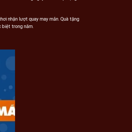
chơi nhận lượt quay may mắn. Quà tặng
c biệt trong năm.